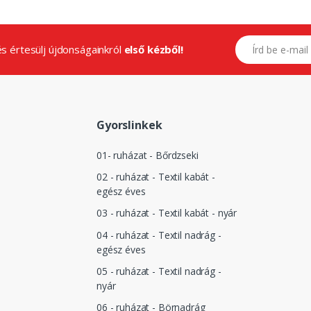
E-mail címed
.és értesülj újdonságainkról
első kézből!
Gyorslinkek
01- ruházat - Bőrdzseki
02 - ruházat - Textil kabát -
egész éves
03 - ruházat - Textil kabát - nyár
04 - ruházat - Textil nadrág -
egész éves
05 - ruházat - Textil nadrág -
nyár
06 - ruházat - Börnadrág