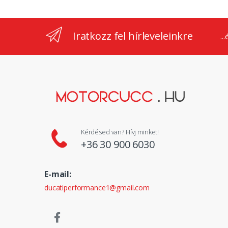
Iratkozz fel hírleveleinkre
..
Kérdésed van? Hívj minket!
+36 30 900 6030
E-mail:
ducatiperformance1@gmail.com