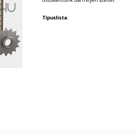
Típuslista
: