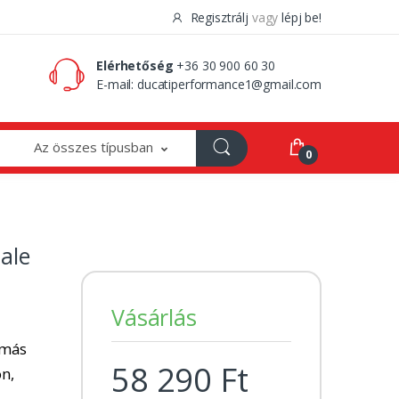
Regisztrálj
vagy
lépj be!
0 Ft
0
Elérhetőség
+36 30 900 60 30
E-mail:
ducatiperformance1@gmail.com
Az összes típusban
0
ale
Vásárlás
 más
58 290 Ft
on,