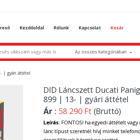
reső
Kezdőoldal
Rólunk
Kapcsolat
Kosár
Az összes kategóriában
 | gyári áttétel
DID Láncszett Ducati Panig
899 | 13- | gyári áttétel
Ár
:
58 290 Ft
(Bruttó)
Leírás
: FONTOS! ha egyedi áttételt vagy
lánc típust szeretnél hívj minket telefon
összeállítunk bármilyen szettet