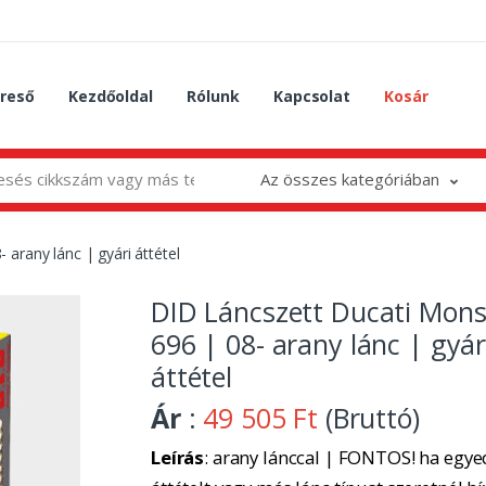
reső
Kezdőoldal
Rólunk
Kapcsolat
Kosár
Az összes kategóriában
arany lánc | gyári áttétel
DID Láncszett Ducati Mons
696 | 08- arany lánc | gyár
áttétel
Ár
:
49 505 Ft
(Bruttó)
Leírás
: arany lánccal | FONTOS! ha egye