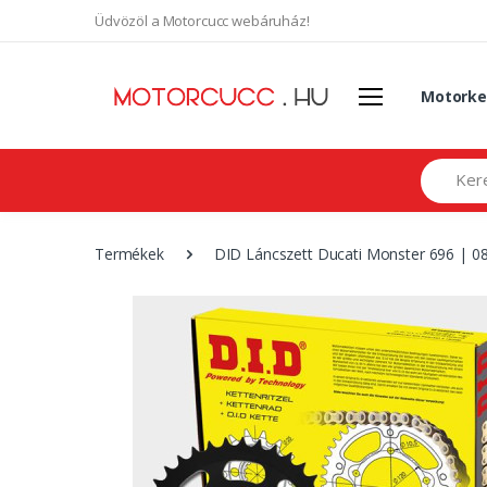
Üdvözöl a Motorcucc webáruház!
Motorke
Search
Termékek
DID Láncszett Ducati Monster 696 | 08- 