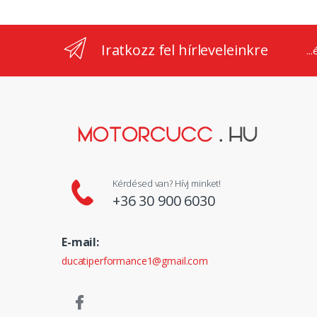
Iratkozz fel hírleveleinkre
..
Kérdésed van? Hívj minket!
+36 30 900 6030
E-mail:
ducatiperformance1@gmail.com