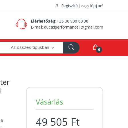
Regisztrálj
vagy
lépj be!
0 Ft
0
Elérhetőség
+36 30 900 60 30
E-mail:
ducatiperformance1@gmail.com
Az összes típusban
0
ter
i
Vásárlás
49 505 Ft
di