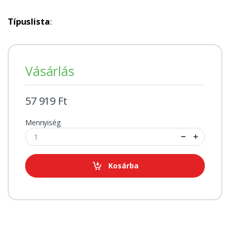
Típuslista
:
Vásárlás
57 919 Ft
Mennyiség
Kosárba