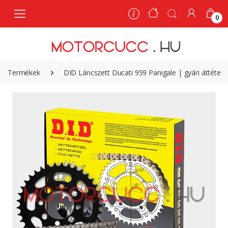
0
0
Termékek
DID Láncszett Ducati 959 Panigale | gyári áttétel