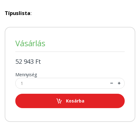
Típuslista
:
Vásárlás
52 943 Ft
Mennyiség
Kosárba