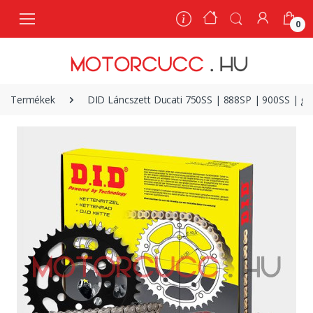
0
0
Termékek
DID Láncszett Ducati 750SS | 888SP | 900SS | gyár