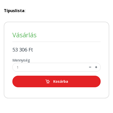
Típuslista
:
Vásárlás
53 306 Ft
Mennyiség
Kosárba