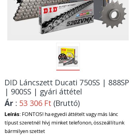
DID Láncszett Ducati 750SS | 888SP
| 900SS | gyári áttétel
Ár
:
53 306 Ft
(Bruttó)
Leírás
: FONTOS! ha egyedi áttételt vagy más lánc
típust szeretnél hívj minket telefonon, összeállítunk
bármilyen szettet