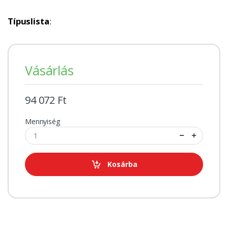
Típuslista
:
Vásárlás
94 072 Ft
Mennyiség
Kosárba