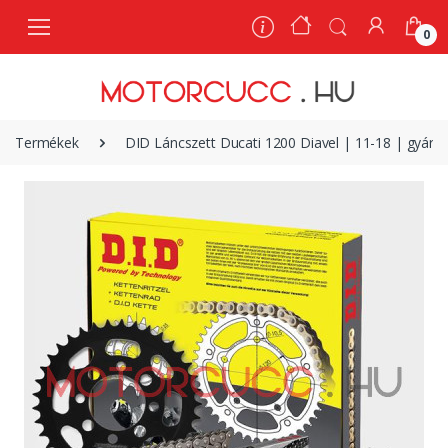
0
0
Termékek
DID Láncszett Ducati 1200 Diavel | 11-18 | gyári á