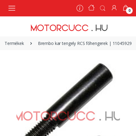
0
0
Termékek
Brembo kar tengely RCS főhengerek | 110459291