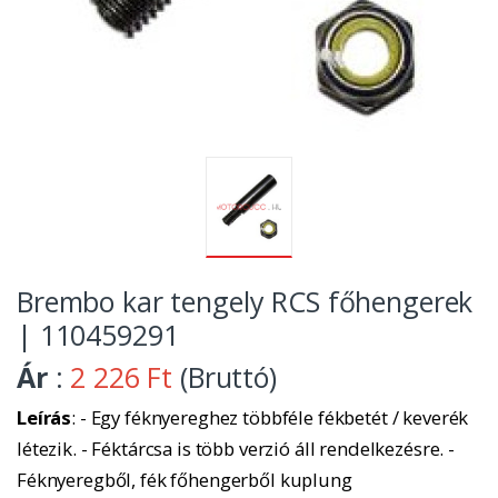
Brembo kar tengely RCS főhengerek
| 110459291
Ár
:
2 226 Ft
(Bruttó)
Leírás
: - Egy féknyereghez többféle fékbetét / keverék
létezik. - Féktárcsa is több verzió áll rendelkezésre. -
Féknyeregből, fék főhengerből kuplung