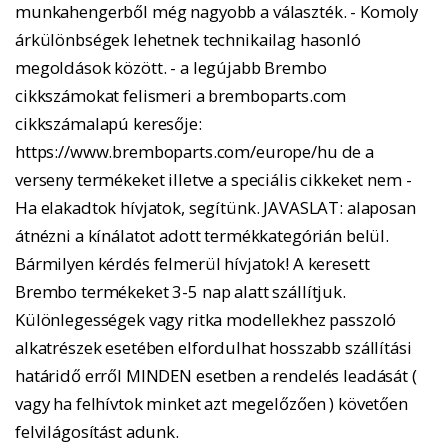
munkahengerből még nagyobb a választék. - Komoly
árkülönbségek lehetnek technikailag hasonló
megoldások között. - a legújabb Brembo
cikkszámokat felismeri a bremboparts.com
cikkszámalapú keresője:
https://www.bremboparts.com/europe/hu de a
verseny termékeket illetve a speciális cikkeket nem -
Ha elakadtok hívjatok, segítünk. JAVASLAT: alaposan
átnézni a kínálatot adott termékkategórián belül.
Bármilyen kérdés felmerül hívjatok! A keresett
Brembo termékeket 3-5 nap alatt szállítjuk.
Különlegességek vagy ritka modellekhez passzoló
alkatrészek esetében elfordulhat hosszabb szállítási
határidő erről MINDEN esetben a rendelés leadását (
vagy ha felhívtok minket azt megelőzően ) követően
felvilágosítást adunk.