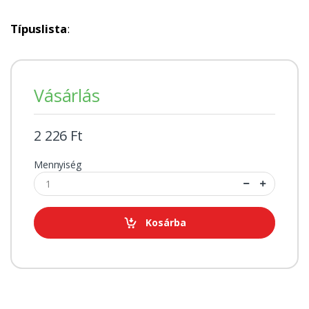
Típuslista
:
Vásárlás
2 226 Ft
Mennyiség
Kosárba