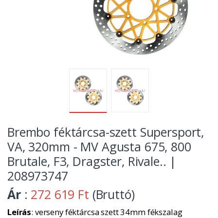
Brembo féktárcsa-szett Supersport,
VA, 320mm - MV Agusta 675, 800
Brutale, F3, Dragster, Rivale.. |
208973747
Ár
:
272 619 Ft
(Bruttó)
Leírás
: verseny féktárcsa szett 34mm fékszalag