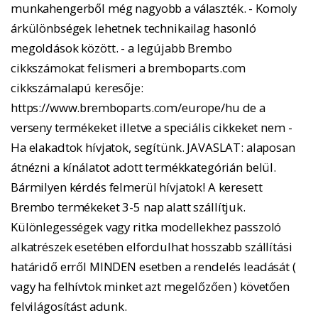
munkahengerből még nagyobb a választék. - Komoly
árkülönbségek lehetnek technikailag hasonló
megoldások között. - a legújabb Brembo
cikkszámokat felismeri a bremboparts.com
cikkszámalapú keresője:
https://www.bremboparts.com/europe/hu de a
verseny termékeket illetve a speciális cikkeket nem -
Ha elakadtok hívjatok, segítünk. JAVASLAT: alaposan
átnézni a kínálatot adott termékkategórián belül.
Bármilyen kérdés felmerül hívjatok! A keresett
Brembo termékeket 3-5 nap alatt szállítjuk.
Különlegességek vagy ritka modellekhez passzoló
alkatrészek esetében elfordulhat hosszabb szállítási
határidő erről MINDEN esetben a rendelés leadását (
vagy ha felhívtok minket azt megelőzően ) követően
felvilágosítást adunk.