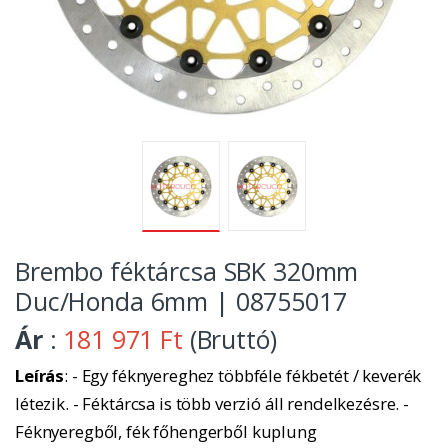
Brembo féktárcsa SBK 320mm
Duc/Honda 6mm | 08755017
Ár
:
181 971 Ft
(Bruttó)
Leírás
: - Egy féknyereghez többféle fékbetét / keverék
létezik. - Féktárcsa is több verzió áll rendelkezésre. -
Féknyeregből, fék főhengerből kuplung