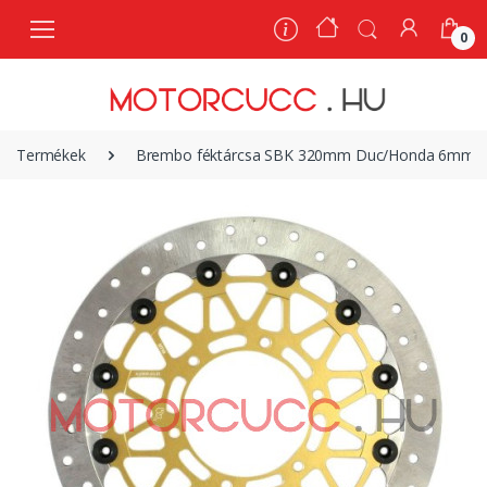
0
0
Termékek
Brembo féktárcsa SBK 320mm Duc/Honda 6mm |