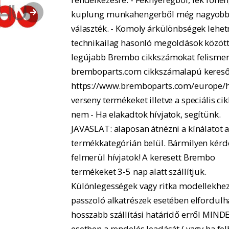
kuplung munkahengerből még nagyobb
választék. - Komoly árkülönbségek lehe
technikailag hasonló megoldások között.
legújabb Brembo cikkszámokat felismer
bremboparts.com cikkszámalapú kereső
https://www.bremboparts.com/europe/h
verseny termékeket illetve a speciális ci
nem - Ha elakadtok hívjatok, segítünk.
JAVASLAT: alaposan átnézni a kínálatot 
termékkategórián belül. Bármilyen kérd
felmerül hívjatok! A keresett Brembo
termékeket 3-5 nap alatt szállítjuk.
Különlegességek vagy ritka modellekhe
passzoló alkatrészek esetében elfordulh
hosszabb szállítási határidő erről MIND
esetben a rendelés leadását ( vagy ha fel