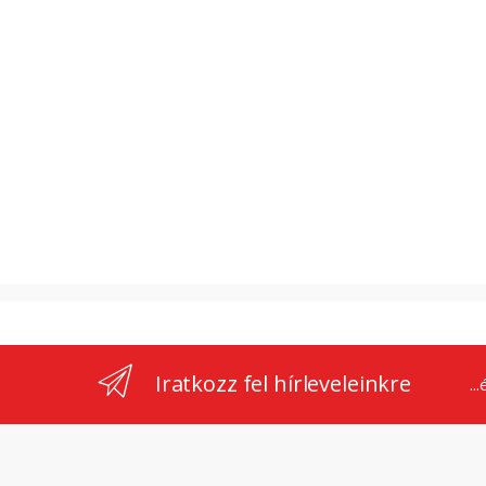
Iratkozz fel hírleveleinkre
..