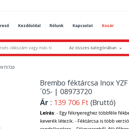
reső
Kezdőoldal
Rólunk
Kapcsolat
Kosár
Az összes kategóriában
08973720
Brembo féktárcsa Inox YZF
´05- | 08973720
Ár
:
139 706 Ft
(Bruttó)
Leírás
: - Egy féknyereghez többféle fékbe
keverék létezik. - Féktárcsa is több verzió
rendelkezésre. - Féknyeregből, fék főhe