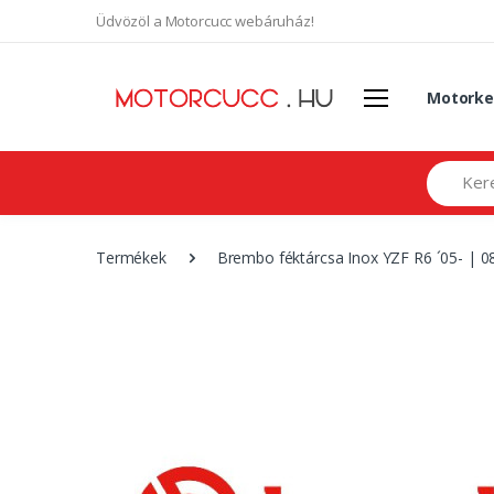
Üdvözöl a Motorcucc webáruház!
Motorke
Search
Termékek
Brembo féktárcsa Inox YZF R6 ´05- | 