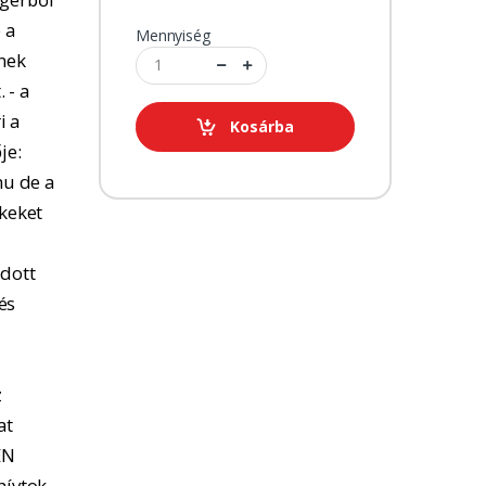
 a
Mennyiség
tnek
 - a
i a
Kosárba
je:
u de a
kkeket
adott
és
z
at
EN
hívtok