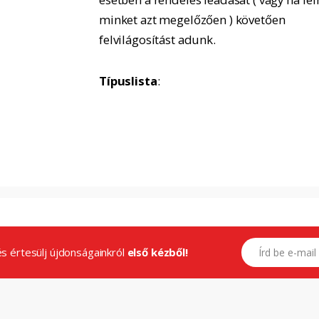
minket azt megelőzően ) követően
felvilágosítást adunk.
Típuslista
:
E-mail címed
.és értesülj újdonságainkról
első kézből!