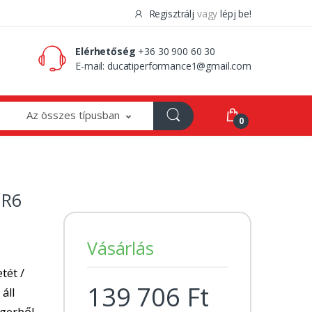
Regisztrálj
vagy
lépj be!
0 Ft
0
Elérhetőség
+36 30 900 60 30
E-mail:
ducatiperformance1@gmail.com
Az összes típusban
0
 R6
Vásárlás
tét /
139 706 Ft
 áll
ngerből