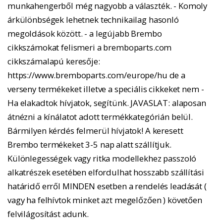
munkahengerből még nagyobb a választék. - Komoly
árkülönbségek lehetnek technikailag hasonló
megoldások között. - a legújabb Brembo
cikkszámokat felismeri a bremboparts.com
cikkszámalapú keresője:
https://www.bremboparts.com/europe/hu de a
verseny termékeket illetve a speciális cikkeket nem -
Ha elakadtok hívjatok, segítünk. JAVASLAT: alaposan
átnézni a kínálatot adott termékkategórián belül.
Bármilyen kérdés felmerül hívjatok! A keresett
Brembo termékeket 3-5 nap alatt szállítjuk.
Különlegességek vagy ritka modellekhez passzoló
alkatrészek esetében elfordulhat hosszabb szállítási
határidő erről MINDEN esetben a rendelés leadását (
vagy ha felhívtok minket azt megelőzően ) követően
felvilágosítást adunk.