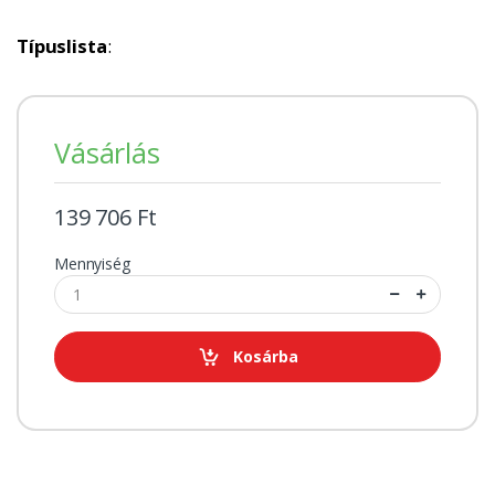
Típuslista
:
Vásárlás
139 706 Ft
Mennyiség
Kosárba