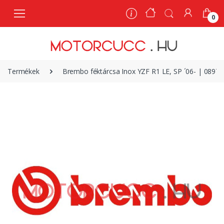
0
0
Termékek
Brembo féktárcsa Inox YZF R1 LE, SP ´06- | 0897