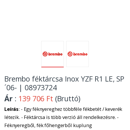
Brembo féktárcsa Inox YZF R1 LE, SP
´06- | 08973724
Ár
:
139 706 Ft
(Bruttó)
Leírás
: - Egy féknyereghez többféle fékbetét / keverék
létezik. - Féktárcsa is több verzió áll rendelkezésre. -
Féknyeregből, fék főhengerből kuplung