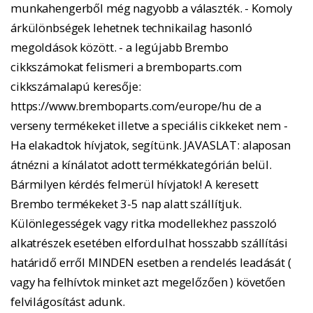
munkahengerből még nagyobb a választék. - Komoly
árkülönbségek lehetnek technikailag hasonló
megoldások között. - a legújabb Brembo
cikkszámokat felismeri a bremboparts.com
cikkszámalapú keresője:
https://www.bremboparts.com/europe/hu de a
verseny termékeket illetve a speciális cikkeket nem -
Ha elakadtok hívjatok, segítünk. JAVASLAT: alaposan
átnézni a kínálatot adott termékkategórián belül.
Bármilyen kérdés felmerül hívjatok! A keresett
Brembo termékeket 3-5 nap alatt szállítjuk.
Különlegességek vagy ritka modellekhez passzoló
alkatrészek esetében elfordulhat hosszabb szállítási
határidő erről MINDEN esetben a rendelés leadását (
vagy ha felhívtok minket azt megelőzően ) követően
felvilágosítást adunk.