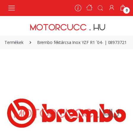
0
0
Termékek
Brembo féktárcsa Inox YZF R1 ´04- | 08973721