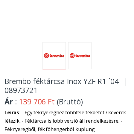
Brembo féktárcsa Inox YZF R1 ´04- |
08973721
Ár
:
139 706 Ft
(Bruttó)
Leírás
: - Egy féknyereghez többféle fékbetét / keverék
létezik. - Féktárcsa is több verzió áll rendelkezésre. -
Féknyeregből, fék főhengerből kuplung