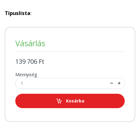
Típuslista
:
Vásárlás
139 706 Ft
Mennyiség
Kosárba