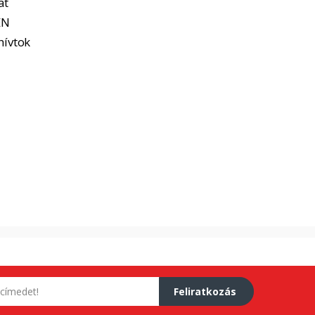
at
EN
hívtok
Feliratkozás