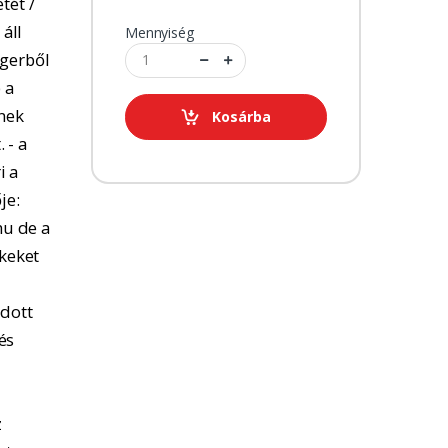
tét /
 áll
Mennyiség
ngerből
 a
tnek
Kosárba
 - a
i a
je:
u de a
kkeket
adott
és
z