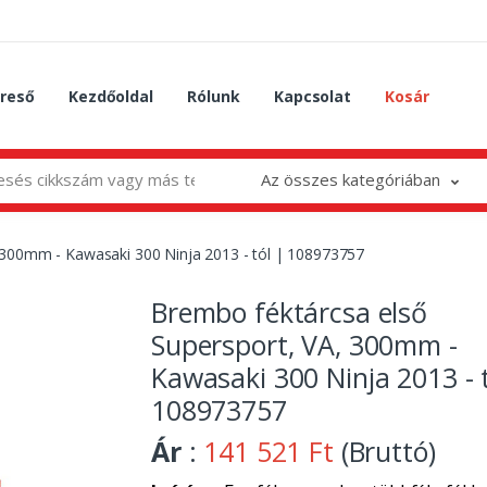
reső
Kezdőoldal
Rólunk
Kapcsolat
Kosár
Az összes kategóriában
 300mm - Kawasaki 300 Ninja 2013 - tól | 108973757
Brembo féktárcsa első
Supersport, VA, 300mm -
Kawasaki 300 Ninja 2013 - t
108973757
Ár
:
141 521 Ft
(Bruttó)