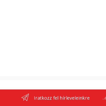
Iratkozz fel hírleveleinkre
..