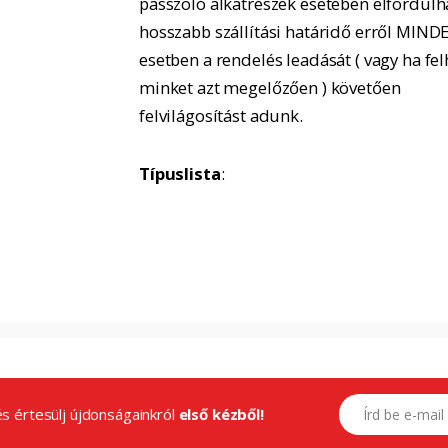
passzoló alkatrészek esetében elfordulh
hosszabb szállítási határidő erről MIND
esetben a rendelés leadását ( vagy ha fel
minket azt megelőzően ) követően
felvilágosítást adunk.
Típuslista
:
E-mail címed
.és értesülj újdonságainkról
első kézből!