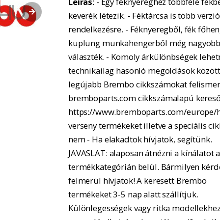
Leírás
: - Egy féknyereghez többféle fékbe
keverék létezik. - Féktárcsa is több verzió
rendelkezésre. - Féknyeregből, fék főhe
kuplung munkahengerből még nagyobb
választék. - Komoly árkülönbségek lehe
technikailag hasonló megoldások között.
legújabb Brembo cikkszámokat felismer
bremboparts.com cikkszámalapú kereső
https://www.bremboparts.com/europe/h
verseny termékeket illetve a speciális ci
nem - Ha elakadtok hívjatok, segítünk.
JAVASLAT: alaposan átnézni a kínálatot 
termékkategórián belül. Bármilyen kérd
felmerül hívjatok! A keresett Brembo
termékeket 3-5 nap alatt szállítjuk.
Különlegességek vagy ritka modellekhe