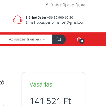
Regisztrálj
vagy
lépj be!
0 Ft
0
Elérhetőség
+36 30 900 60 30
E-mail:
ducatiperformance1@gmail.com
Az összes típusban
0
ól |
Vásárlás
141 521 Ft