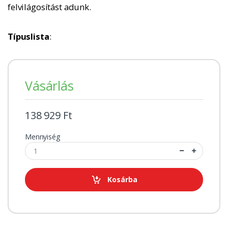
felvilágosítást adunk.
Típuslista
:
Vásárlás
138 929 Ft
Mennyiség
Kosárba