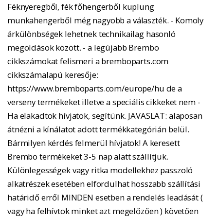
Féknyeregből, fék főhengerből kuplung
munkahengerből még nagyobb a választék. - Komoly
árkülönbségek lehetnek technikailag hasonló
megoldások között. - a legújabb Brembo
cikkszámokat felismeri a bremboparts.com
cikkszámalapú keresője:
https://www.bremboparts.com/europe/hu de a
verseny termékeket illetve a speciális cikkeket nem -
Ha elakadtok hívjatok, segítünk. JAVASLAT: alaposan
átnézni a kínálatot adott termékkategórián belül.
Bármilyen kérdés felmerül hívjatok! A keresett
Brembo termékeket 3-5 nap alatt szállítjuk.
Különlegességek vagy ritka modellekhez passzoló
alkatrészek esetében elfordulhat hosszabb szállítási
határidő erről MINDEN esetben a rendelés leadását (
vagy ha felhívtok minket azt megelőzően ) követően