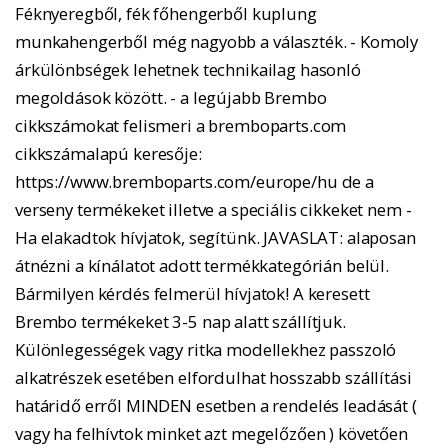
Féknyeregből, fék főhengerből kuplung
munkahengerből még nagyobb a választék. - Komoly
árkülönbségek lehetnek technikailag hasonló
megoldások között. - a legújabb Brembo
cikkszámokat felismeri a bremboparts.com
cikkszámalapú keresője:
https://www.bremboparts.com/europe/hu de a
verseny termékeket illetve a speciális cikkeket nem -
Ha elakadtok hívjatok, segítünk. JAVASLAT: alaposan
átnézni a kínálatot adott termékkategórián belül.
Bármilyen kérdés felmerül hívjatok! A keresett
Brembo termékeket 3-5 nap alatt szállítjuk.
Különlegességek vagy ritka modellekhez passzoló
alkatrészek esetében elfordulhat hosszabb szállítási
határidő erről MINDEN esetben a rendelés leadását (
vagy ha felhívtok minket azt megelőzően ) követően