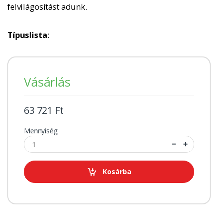
felvilágosítást adunk.
Típuslista
:
Vásárlás
63 721 Ft
Mennyiség
Kosárba