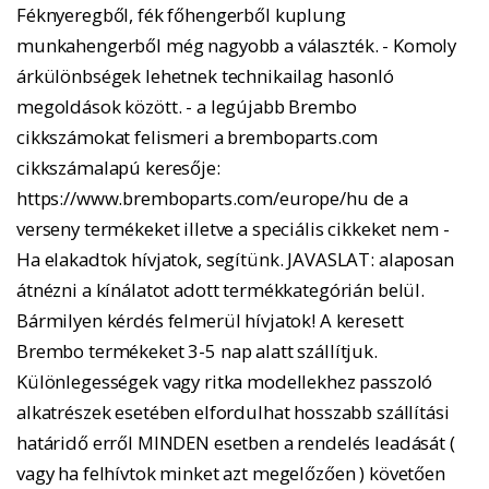
Féknyeregből, fék főhengerből kuplung
munkahengerből még nagyobb a választék. - Komoly
árkülönbségek lehetnek technikailag hasonló
megoldások között. - a legújabb Brembo
cikkszámokat felismeri a bremboparts.com
cikkszámalapú keresője:
https://www.bremboparts.com/europe/hu de a
verseny termékeket illetve a speciális cikkeket nem -
Ha elakadtok hívjatok, segítünk. JAVASLAT: alaposan
átnézni a kínálatot adott termékkategórián belül.
Bármilyen kérdés felmerül hívjatok! A keresett
Brembo termékeket 3-5 nap alatt szállítjuk.
Különlegességek vagy ritka modellekhez passzoló
alkatrészek esetében elfordulhat hosszabb szállítási
határidő erről MINDEN esetben a rendelés leadását (
vagy ha felhívtok minket azt megelőzően ) követően