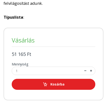
felvilágosítást adunk.
Típuslista
:
Vásárlás
51 165 Ft
Mennyiség
Kosárba