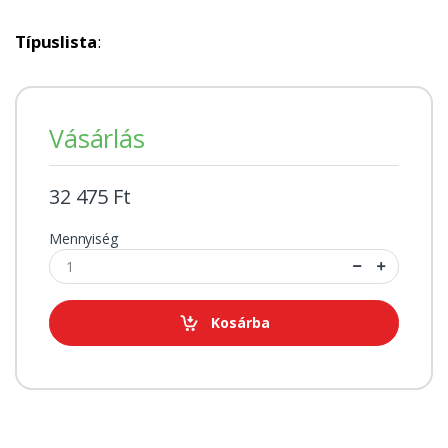
Típuslista
:
Vásárlás
32 475 Ft
Mennyiség
Kosárba