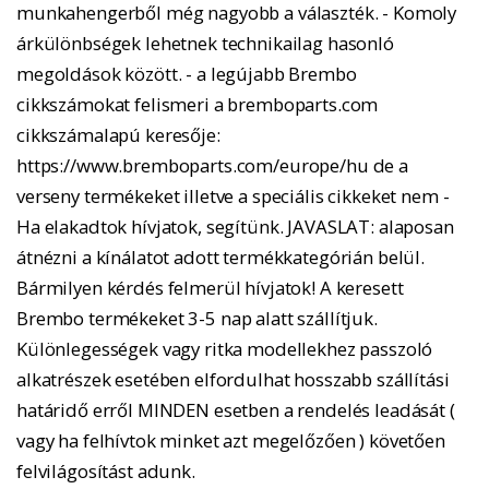
munkahengerből még nagyobb a választék. - Komoly
árkülönbségek lehetnek technikailag hasonló
megoldások között. - a legújabb Brembo
cikkszámokat felismeri a bremboparts.com
cikkszámalapú keresője:
https://www.bremboparts.com/europe/hu de a
verseny termékeket illetve a speciális cikkeket nem -
Ha elakadtok hívjatok, segítünk. JAVASLAT: alaposan
átnézni a kínálatot adott termékkategórián belül.
Bármilyen kérdés felmerül hívjatok! A keresett
Brembo termékeket 3-5 nap alatt szállítjuk.
Különlegességek vagy ritka modellekhez passzoló
alkatrészek esetében elfordulhat hosszabb szállítási
határidő erről MINDEN esetben a rendelés leadását (
vagy ha felhívtok minket azt megelőzően ) követően
felvilágosítást adunk.