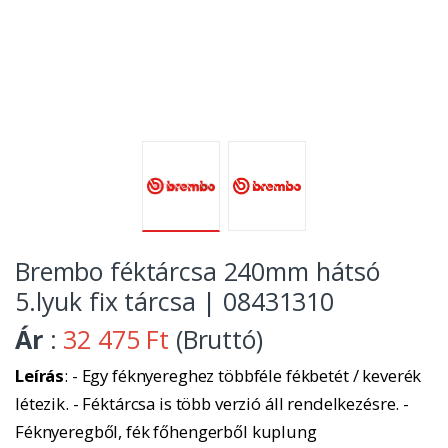
Brembo féktárcsa 240mm hátsó
5.lyuk fix tárcsa | 08431310
Ár
:
32 475 Ft
(Bruttó)
Leírás
: - Egy féknyereghez többféle fékbetét / keverék
létezik. - Féktárcsa is több verzió áll rendelkezésre. -
Féknyeregből, fék főhengerből kuplung