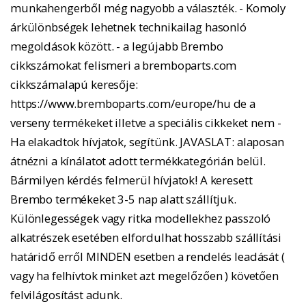
munkahengerből még nagyobb a választék. - Komoly
árkülönbségek lehetnek technikailag hasonló
megoldások között. - a legújabb Brembo
cikkszámokat felismeri a bremboparts.com
cikkszámalapú keresője:
https://www.bremboparts.com/europe/hu de a
verseny termékeket illetve a speciális cikkeket nem -
Ha elakadtok hívjatok, segítünk. JAVASLAT: alaposan
átnézni a kínálatot adott termékkategórián belül.
Bármilyen kérdés felmerül hívjatok! A keresett
Brembo termékeket 3-5 nap alatt szállítjuk.
Különlegességek vagy ritka modellekhez passzoló
alkatrészek esetében elfordulhat hosszabb szállítási
határidő erről MINDEN esetben a rendelés leadását (
vagy ha felhívtok minket azt megelőzően ) követően
felvilágosítást adunk.