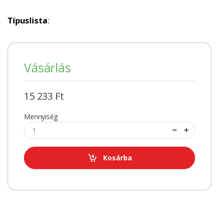
Típuslista
:
Vásárlás
15 233 Ft
Mennyiség
Kosárba