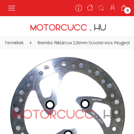
0
0
Termékek
Brembo féktárcsa 226mm Scooter inox Peugeot El