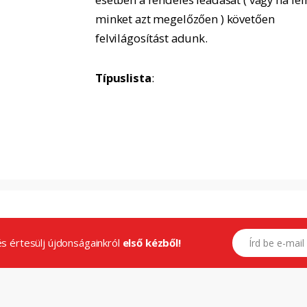
minket azt megelőzően ) követően
felvilágosítást adunk.
Típuslista
:
E-mail címed
.és értesülj újdonságainkról
első kézből!