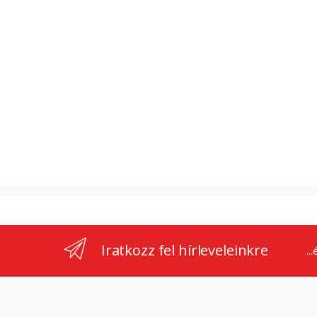
Iratkozz fel hírleveleinkre
..