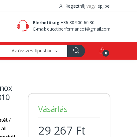
Regisztrálj
vagy
lépj be!
0 Ft
0
Elérhetőség
+36 30 900 60 30
E-mail:
ducatiperformance1@gmail.com
Az összes típusban
0
Inox
010
Vásárlás
tét /
29 267 Ft
 áll
ngerből