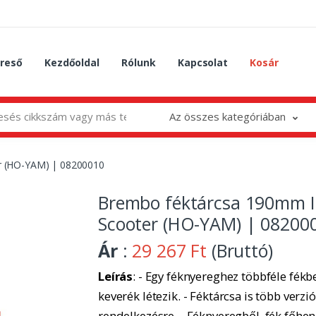
reső
Kezdőoldal
Rólunk
Kapcsolat
Kosár
Az összes kategóriában
r (HO-YAM) | 08200010
Brembo féktárcsa 190mm 
Scooter (HO-YAM) | 08200
Ár
:
29 267 Ft
(Bruttó)
Leírás
: - Egy féknyereghez többféle fékbe
keverék létezik. - Féktárcsa is több verzió
rendelkezésre. - Féknyeregből, fék főhe