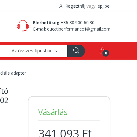
Regisztrálj
vagy
lépj be!
0 Ft
0
Elérhetőség
+36 30 900 60 30
E-mail:
ducatiperformance1@gmail.com
Az összes típusban
0
diális adapter
ító
´02
Vásárlás
341 093 Ft