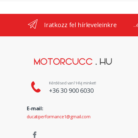
Iratkozz fel hírleveleinkre
..
Kérdésed van? Hívj minket!
+36 30 900 6030
E-mail:
ducatiperformance1@gmail.com