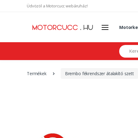
Üdvözöl a Motorcucc webáruház!
Motorke
Search
Termékek
Brembo fékrendszer átalakító szett