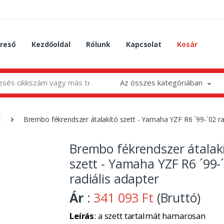
reső
Kezdőoldal
Rólunk
Kapcsolat
Kosár
Az összes kategóriában
Brembo fékrendszer átalakító szett - Yamaha YZF R6 ´99-´02 ra
Brembo fékrendszer átalak
szett - Yamaha YZF R6 ´99-
radiális adapter
Ár
:
341 093 Ft
(Bruttó)
Leírás
: a szett tartalmát hamarosan