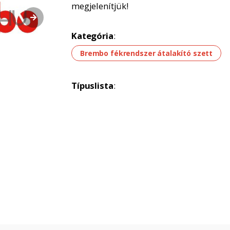
megjelenítjük!
Kategória
:
Brembo fékrendszer átalakító szett
Típuslista
: