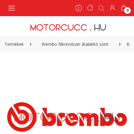
0
0
Termékek
Brembo fékrendszer átalakító szett
Bre