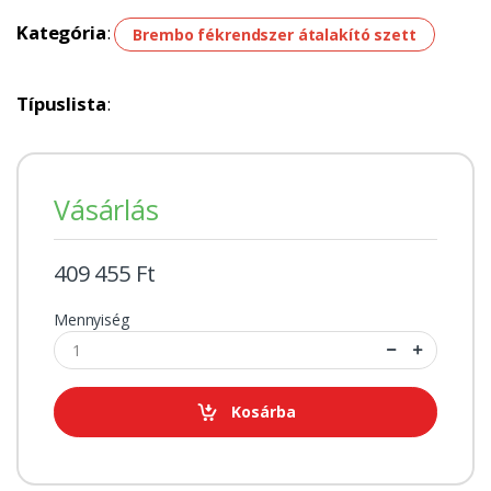
Kategória
:
Brembo fékrendszer átalakító szett
Típuslista
:
Vásárlás
409 455 Ft
Mennyiség
Kosárba