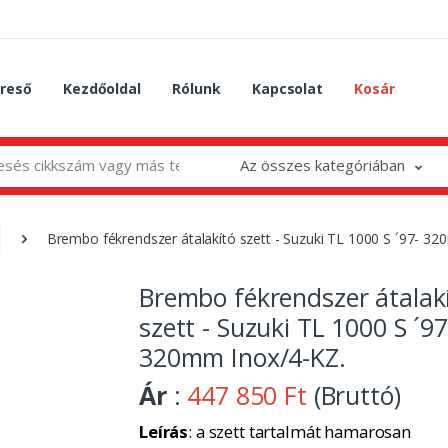
reső
Kezdőoldal
Rólunk
Kapcsolat
Kosár
Az összes kategóriában
Brembo fékrendszer átalakító szett - Suzuki TL 1000 S ´97- 3
Brembo fékrendszer átalak
szett - Suzuki TL 1000 S ´97
320mm Inox/4-KZ.
Ár
:
447 850 Ft
(Bruttó)
Leírás
: a szett tartalmát hamarosan