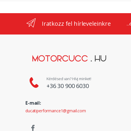
Iratkozz fel hírleveleinkre
..
Kérdésed van? Hívj minket!
+36 30 900 6030
E-mail:
ducatiperformance1@gmail.com