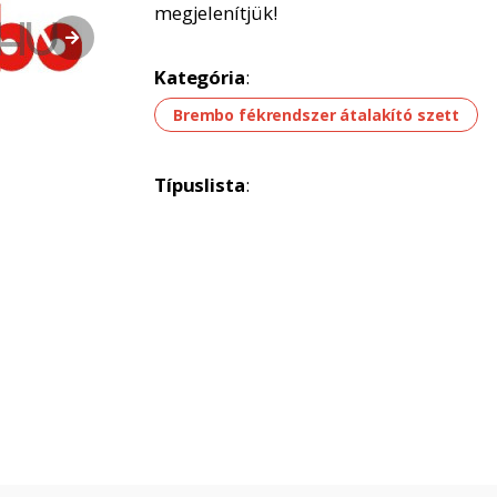
megjelenítjük!
Kategória
:
Brembo fékrendszer átalakító szett
Típuslista
: