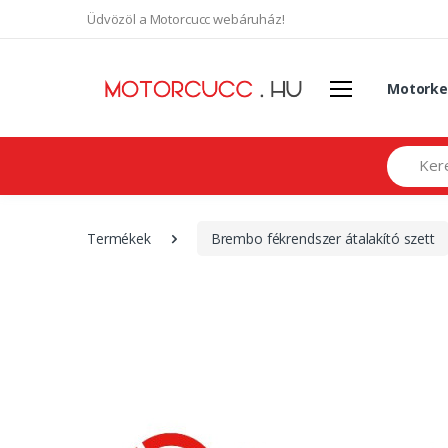
Üdvözöl a Motorcucc webáruház!
Motorke
Search
Termékek
Brembo fékrendszer átalakító szett