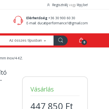
Regisztrálj
vagy
lépj be!
0 Ft
0
Elérhetőség
+36 30 900 60 30
E-mail:
ducatiperformance1@gmail.com
Az összes típusban
0
20mm Inox/4-KZ.
ító
-
Vásárlás
447 850 Ft