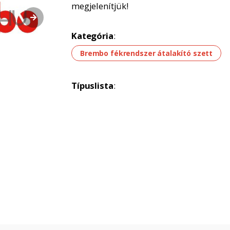
megjelenítjük!
Kategória
:
Brembo fékrendszer átalakító szett
Típuslista
: