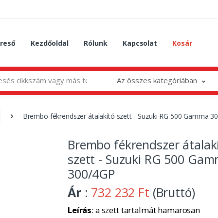
reső
Kezdőoldal
Rólunk
Kapcsolat
Kosár
Az összes kategóriában
Brembo fékrendszer átalakító szett - Suzuki RG 500 Gamma 3
Brembo fékrendszer átalak
szett - Suzuki RG 500 Ga
300/4GP
Ár
:
732 232 Ft
(Bruttó)
Leírás
: a szett tartalmát hamarosan