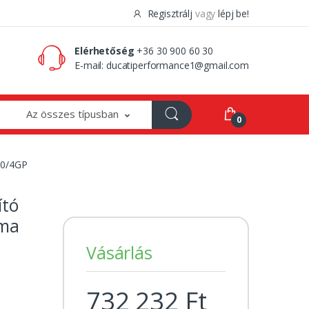
Regisztrálj
vagy
lépj be!
0 Ft
0
Elérhetőség
+36 30 900 60 30
E-mail:
ducatiperformance1@gmail.com
Az összes típusban
0
00/4GP
ító
mma
Vásárlás
732 232 Ft