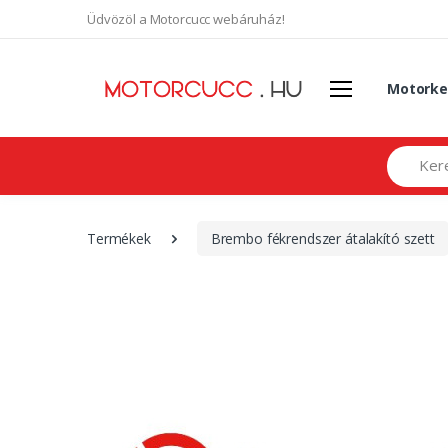
Üdvözöl a Motorcucc webáruház!
Motorke
Search
Termékek
Brembo fékrendszer átalakító szett