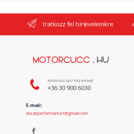
Iratkozz fel hírleveleinkre
..
Kérdésed van? Hívj minket!
+36 30 900 6030
E-mail:
ducatiperformance1@gmail.com