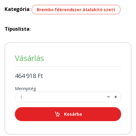
Kategória
:
Brembo fékrendszer átalakító szett
Típuslista
:
Vásárlás
464 918 Ft
Mennyiség
Kosárba