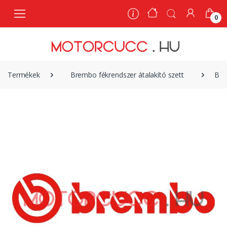
0
0
Termékek
Brembo fékrendszer átalakító szett
Bre