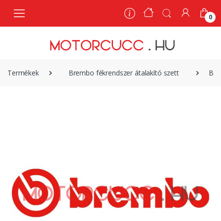
0
0
Termékek
Brembo fékrendszer átalakító szett
Bre