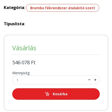
Kategória
:
Brembo fékrendszer átalakító szett
Típuslista
:
Vásárlás
546 078 Ft
Mennyiség
Kosárba