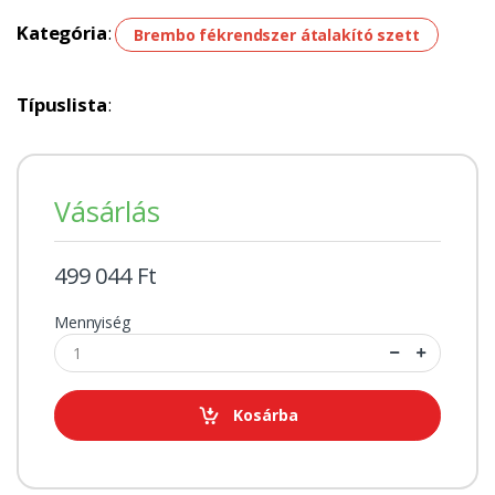
Kategória
:
Brembo fékrendszer átalakító szett
Típuslista
:
Vásárlás
499 044 Ft
Mennyiség
Kosárba