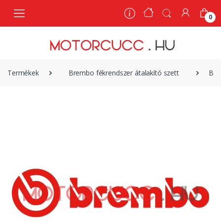
0
0
Termékek
Brembo fékrendszer átalakító szett
Bre