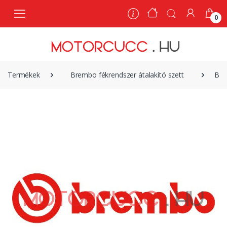
0
0
Termékek
Brembo fékrendszer átalakító szett
Bre