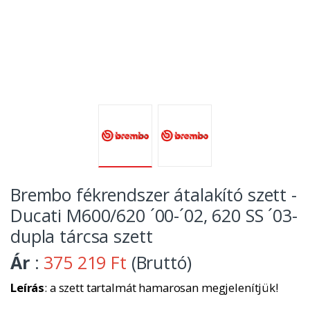
Brembo fékrendszer átalakító szett -
Ducati M600/620 ´00-´02, 620 SS ´03-
dupla tárcsa szett
Ár
:
375 219 Ft
(Bruttó)
Leírás
: a szett tartalmát hamarosan megjelenítjük!