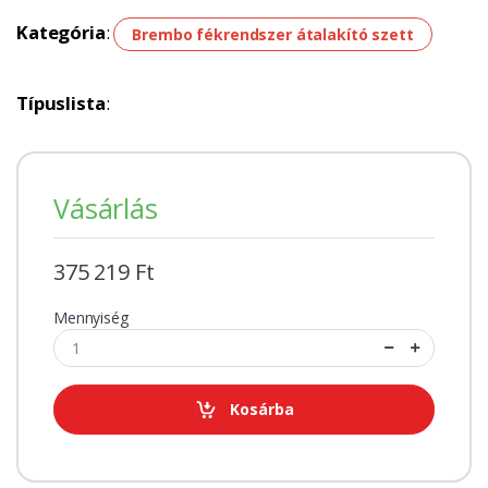
Kategória
:
Brembo fékrendszer átalakító szett
Típuslista
:
Vásárlás
375 219 Ft
Mennyiség
Kosárba