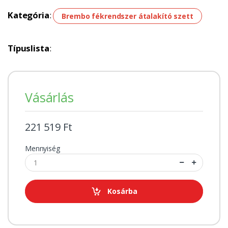
Kategória
:
Brembo fékrendszer átalakító szett
Típuslista
:
Vásárlás
221 519 Ft
Mennyiség
Kosárba