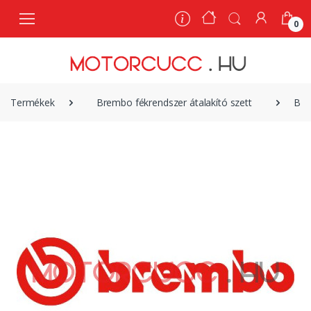
0
0
Termékek
Brembo fékrendszer átalakító szett
Bre