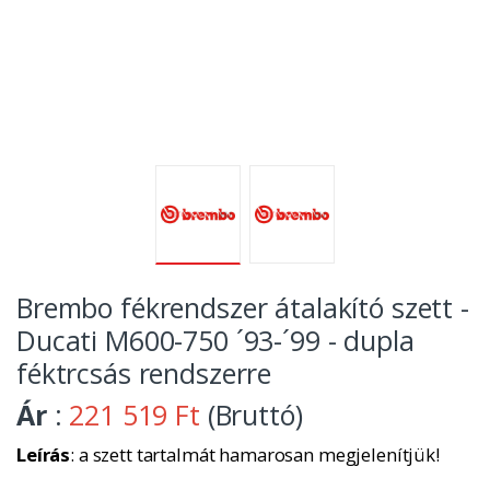
Brembo fékrendszer átalakító szett -
Ducati M600-750 ´93-´99 - dupla
féktrcsás rendszerre
Ár
:
221 519 Ft
(Bruttó)
Leírás
: a szett tartalmát hamarosan megjelenítjük!