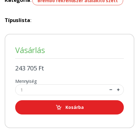
Brembo fékrendszer átalakító szett
Típuslista
:
Vásárlás
243 705 Ft
Mennyiség
Kosárba