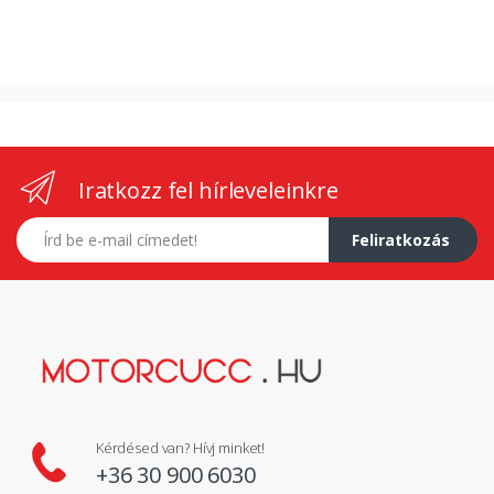
Iratkozz fel hírleveleinkre
E-mail címed
Feliratkozás
Kérdésed van? Hívj minket!
+36 30 900 6030