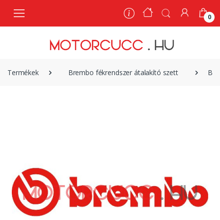
0
0
Termékek
Brembo fékrendszer átalakító szett
Bre