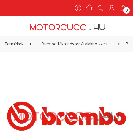
0
0
Termékek
Brembo fékrendszer átalakító szett
Bre