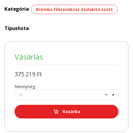
Kategória
:
Brembo fékrendszer átalakító szett
Típuslista
:
Vásárlás
375 219 Ft
Mennyiség
Kosárba