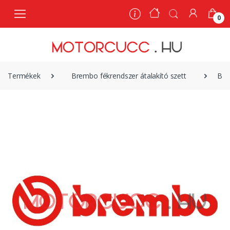
0
0
Termékek
Brembo fékrendszer átalakító szett
Bre