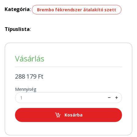
Kategória
:
Brembo fékrendszer átalakító szett
Típuslista
:
Vásárlás
288 179 Ft
Mennyiség
Kosárba