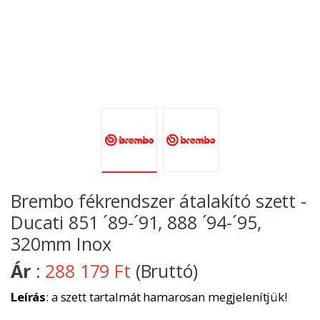
Brembo fékrendszer átalakító szett -
Ducati 851 ´89-´91, 888 ´94-´95,
320mm Inox
Ár
:
288 179 Ft
(Bruttó)
Leírás
: a szett tartalmát hamarosan megjelenítjük!