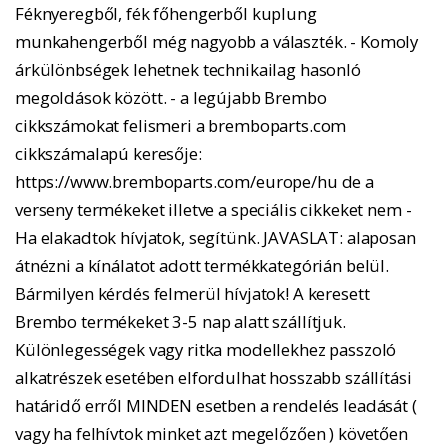
Féknyeregből, fék főhengerből kuplung
munkahengerből még nagyobb a választék. - Komoly
árkülönbségek lehetnek technikailag hasonló
megoldások között. - a legújabb Brembo
cikkszámokat felismeri a bremboparts.com
cikkszámalapú keresője:
https://www.bremboparts.com/europe/hu de a
verseny termékeket illetve a speciális cikkeket nem -
Ha elakadtok hívjatok, segítünk. JAVASLAT: alaposan
átnézni a kínálatot adott termékkategórián belül.
Bármilyen kérdés felmerül hívjatok! A keresett
Brembo termékeket 3-5 nap alatt szállítjuk.
Különlegességek vagy ritka modellekhez passzoló
alkatrészek esetében elfordulhat hosszabb szállítási
határidő erről MINDEN esetben a rendelés leadását (
vagy ha felhívtok minket azt megelőzően ) követően