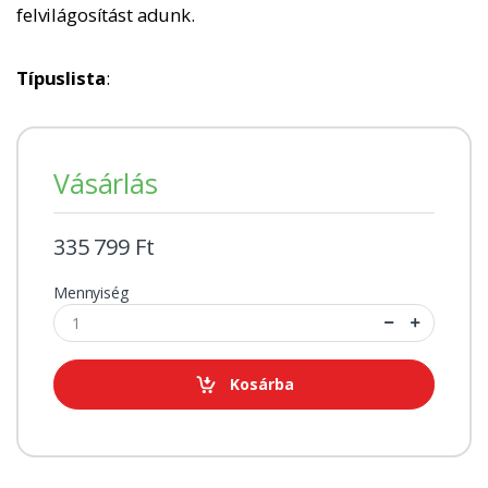
felvilágosítást adunk.
Típuslista
:
Vásárlás
335 799 Ft
Mennyiség
Kosárba