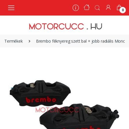
0
0
Termékek
Brembo féknyereg szett bal + jobb radiális Mono