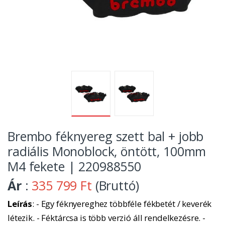
Brembo féknyereg szett bal + jobb
radiális Monoblock, öntött, 100mm
M4 fekete | 220988550
Ár
:
335 799 Ft
(Bruttó)
Leírás
: - Egy féknyereghez többféle fékbetét / keverék
létezik. - Féktárcsa is több verzió áll rendelkezésre. -