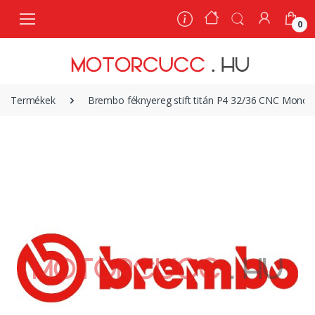
0
0
Termékek
Brembo féknyereg stift titán P4 32/36 CNC Mono