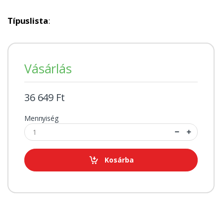
Típuslista
:
Vásárlás
36 649 Ft
Mennyiség
Kosárba