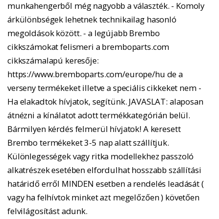
munkahengerből még nagyobb a választék. - Komoly
árkülönbségek lehetnek technikailag hasonló
megoldások között. - a legújabb Brembo
cikkszámokat felismeri a bremboparts.com
cikkszámalapú keresője:
https://www.bremboparts.com/europe/hu de a
verseny termékeket illetve a speciális cikkeket nem -
Ha elakadtok hívjatok, segítünk. JAVASLAT: alaposan
átnézni a kínálatot adott termékkategórián belül.
Bármilyen kérdés felmerül hívjatok! A keresett
Brembo termékeket 3-5 nap alatt szállítjuk.
Különlegességek vagy ritka modellekhez passzoló
alkatrészek esetében elfordulhat hosszabb szállítási
határidő erről MINDEN esetben a rendelés leadását (
vagy ha felhívtok minket azt megelőzően ) követően
felvilágosítást adunk.