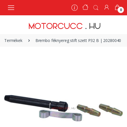
0
0
Termékek
Brembo féknyereg stift szett P32 B | 20280040