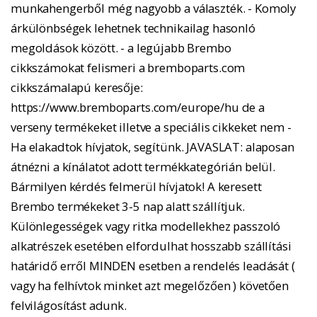
munkahengerből még nagyobb a választék. - Komoly
árkülönbségek lehetnek technikailag hasonló
megoldások között. - a legújabb Brembo
cikkszámokat felismeri a bremboparts.com
cikkszámalapú keresője:
https://www.bremboparts.com/europe/hu de a
verseny termékeket illetve a speciális cikkeket nem -
Ha elakadtok hívjatok, segítünk. JAVASLAT: alaposan
átnézni a kínálatot adott termékkategórián belül.
Bármilyen kérdés felmerül hívjatok! A keresett
Brembo termékeket 3-5 nap alatt szállítjuk.
Különlegességek vagy ritka modellekhez passzoló
alkatrészek esetében elfordulhat hosszabb szállítási
határidő erről MINDEN esetben a rendelés leadását (
vagy ha felhívtok minket azt megelőzően ) követően
felvilágosítást adunk.