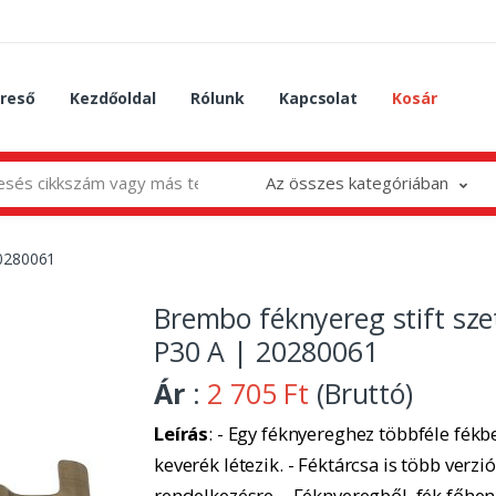
reső
Kezdőoldal
Rólunk
Kapcsolat
Kosár
Az összes kategóriában
20280061
Brembo féknyereg stift sze
P30 A | 20280061
Ár
:
2 705 Ft
(Bruttó)
Leírás
: - Egy féknyereghez többféle fékbe
keverék létezik. - Féktárcsa is több verzió
rendelkezésre. - Féknyeregből, fék főhe