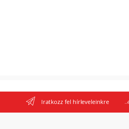
Iratkozz fel hírleveleinkre
..