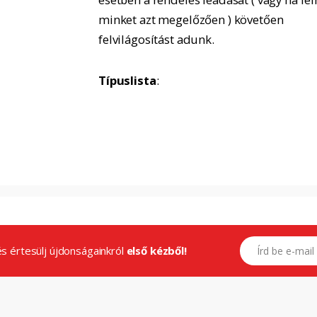
minket azt megelőzően ) követően
felvilágosítást adunk.
Típuslista
:
E-mail címed
.és értesülj újdonságainkról
első kézből!