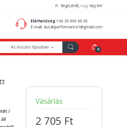
Regisztrálj
vagy
lépj be!
0 Ft
0
Elérhetőség
+36 30 900 60 30
E-mail:
ducatiperformance1@gmail.com
Az összes típusban
0
tt
Vásárlás
tét /
2 705 Ft
 áll
ngerből