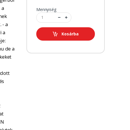
 a
Mennyiség
tnek
 - a
i a
Kosárba
je:
u de a
kkeket
adott
és
z
at
EN
hívtok