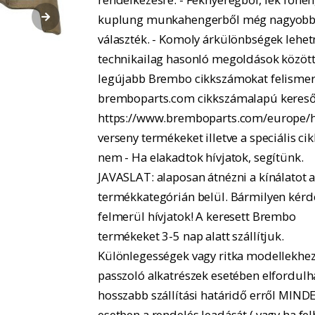
kuplung munkahengerből még nagyobb
választék. - Komoly árkülönbségek lehe
technikailag hasonló megoldások között.
legújabb Brembo cikkszámokat felismer
bremboparts.com cikkszámalapú kereső
https://www.bremboparts.com/europe/h
verseny termékeket illetve a speciális ci
nem - Ha elakadtok hívjatok, segítünk.
JAVASLAT: alaposan átnézni a kínálatot 
termékkategórián belül. Bármilyen kérd
felmerül hívjatok! A keresett Brembo
termékeket 3-5 nap alatt szállítjuk.
Különlegességek vagy ritka modellekhe
passzoló alkatrészek esetében elfordulh
hosszabb szállítási határidő erről MIND
esetben a rendelés leadását ( vagy ha fel