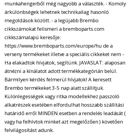
munkahengerből még nagyobb a választék. - Komoly
árkülönbségek lehetnek technikailag hasonló
megoldások között. - a legújabb Brembo
cikkszámokat felismeri a bremboparts.com
cikkszámalapú keresője:
https://www.bremboparts.com/europe/hu de a
verseny termékeket illetve a speciális cikkeket nem -
Ha elakadtok hívjatok, segítünk. JAVASLAT: alaposan
átnézni a kínálatot adott termékkategórián belül.
Bármilyen kérdés felmerül hívjatok! A keresett
Brembo termékeket 3-5 nap alatt szállítjuk.
Különlegességek vagy ritka modellekhez passzoló
alkatrészek esetében elfordulhat hosszabb szállítási
határidő erről MINDEN esetben a rendelés leadását (
vagy ha felhívtok minket azt megelőzően ) követően
felvilágosítást adunk.