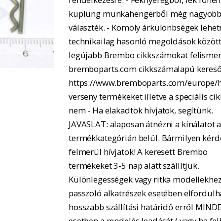
kuplung munkahengerből még nagyobb
választék. - Komoly árkülönbségek lehe
technikailag hasonló megoldások között.
legújabb Brembo cikkszámokat felismer
bremboparts.com cikkszámalapú kereső
https://www.bremboparts.com/europe/h
verseny termékeket illetve a speciális ci
nem - Ha elakadtok hívjatok, segítünk.
JAVASLAT: alaposan átnézni a kínálatot 
termékkategórián belül. Bármilyen kérd
felmerül hívjatok! A keresett Brembo
termékeket 3-5 nap alatt szállítjuk.
Különlegességek vagy ritka modellekhe
passzoló alkatrészek esetében elfordulh
hosszabb szállítási határidő erről MIND
esetben a rendelés leadását ( vagy ha fel