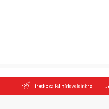
Iratkozz fel hírleveleinkre
..