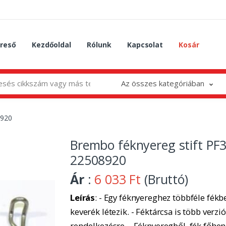
reső
Kezdőoldal
Rólunk
Kapcsolat
Kosár
Az összes kategóriában
8920
Brembo féknyereg stift PF3
22508920
Ár
:
6 033 Ft
(Bruttó)
Leírás
: - Egy féknyereghez többféle fékbe
keverék létezik. - Féktárcsa is több verzió
rendelkezésre. - Féknyeregből, fék főhe