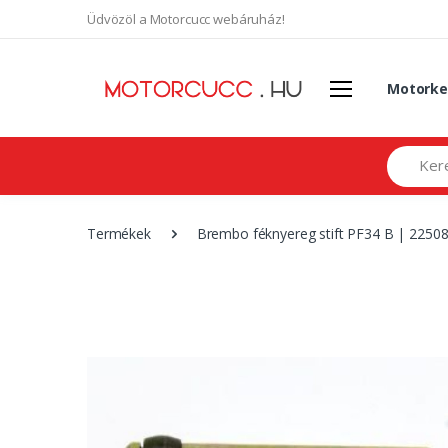
Üdvözöl a Motorcucc webáruház!
Motorke
Search
Termékek
Brembo féknyereg stift PF34 B | 2250