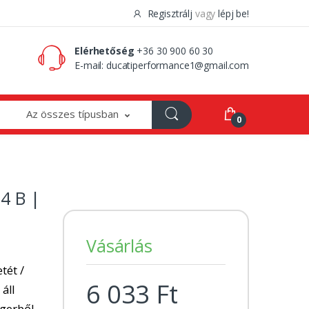
Regisztrálj
vagy
lépj be!
0 Ft
0
Elérhetőség
+36 30 900 60 30
E-mail:
ducatiperformance1@gmail.com
Az összes típusban
0
4 B |
Vásárlás
tét /
6 033 Ft
 áll
ngerből