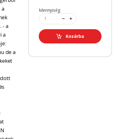
 a
Mennyiség
tnek
 - a
i a
Kosárba
je:
u de a
kkeket
adott
és
z
at
EN
hívtok