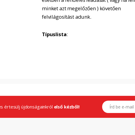
minket azt megelőzően ) követően
felvilágosítást adunk.
Típuslista
:
E-mail címed
.és értesülj újdonságainkról
első kézből!