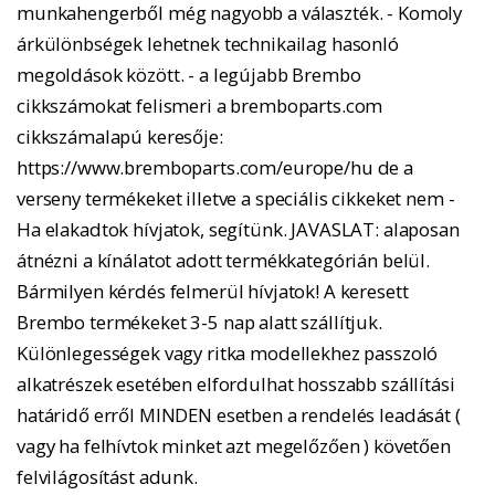
munkahengerből még nagyobb a választék. - Komoly
árkülönbségek lehetnek technikailag hasonló
megoldások között. - a legújabb Brembo
cikkszámokat felismeri a bremboparts.com
cikkszámalapú keresője:
https://www.bremboparts.com/europe/hu de a
verseny termékeket illetve a speciális cikkeket nem -
Ha elakadtok hívjatok, segítünk. JAVASLAT: alaposan
átnézni a kínálatot adott termékkategórián belül.
Bármilyen kérdés felmerül hívjatok! A keresett
Brembo termékeket 3-5 nap alatt szállítjuk.
Különlegességek vagy ritka modellekhez passzoló
alkatrészek esetében elfordulhat hosszabb szállítási
határidő erről MINDEN esetben a rendelés leadását (
vagy ha felhívtok minket azt megelőzően ) követően
felvilágosítást adunk.