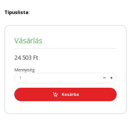
Típuslista
:
Vásárlás
24 503 Ft
Mennyiség
Kosárba