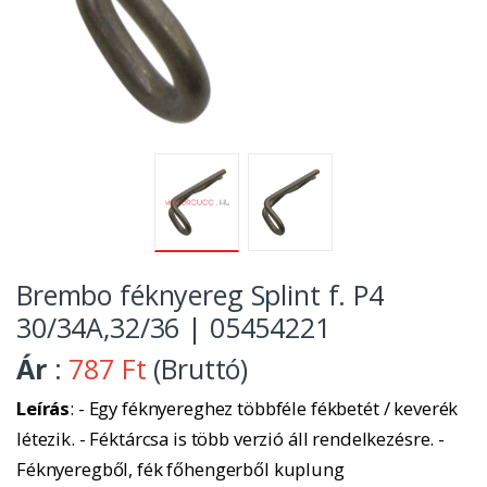
Brembo féknyereg Splint f. P4
30/34A,32/36 | 05454221
Ár
:
787 Ft
(Bruttó)
Leírás
: - Egy féknyereghez többféle fékbetét / keverék
létezik. - Féktárcsa is több verzió áll rendelkezésre. -
Féknyeregből, fék főhengerből kuplung