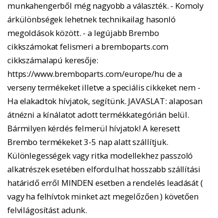
munkahengerből még nagyobb a választék. - Komoly
árkülönbségek lehetnek technikailag hasonló
megoldások között. - a legújabb Brembo
cikkszámokat felismeri a bremboparts.com
cikkszámalapú keresője:
https://www.bremboparts.com/europe/hu de a
verseny termékeket illetve a speciális cikkeket nem -
Ha elakadtok hívjatok, segítünk. JAVASLAT: alaposan
átnézni a kínálatot adott termékkategórián belül.
Bármilyen kérdés felmerül hívjatok! A keresett
Brembo termékeket 3-5 nap alatt szállítjuk.
Különlegességek vagy ritka modellekhez passzoló
alkatrészek esetében elfordulhat hosszabb szállítási
határidő erről MINDEN esetben a rendelés leadását (
vagy ha felhívtok minket azt megelőzően ) követően
felvilágosítást adunk.