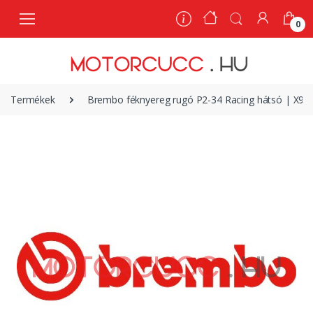
0
0
Termékek
Brembo féknyereg rugó P2-34 Racing hátsó | X98