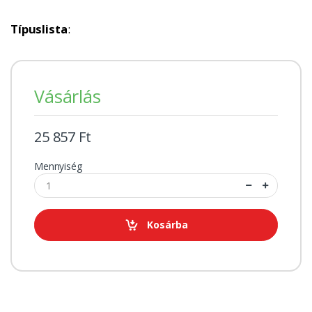
Típuslista
:
Vásárlás
25 857 Ft
Mennyiség
Kosárba