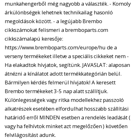
munkahengerből még nagyobb a választék. - Komoly
árkülönbségek lehetnek technikailag hasonló
megoldások között. - a legújabb Brembo
cikkszámokat felismeri a bremboparts.com
cikkszámalapú keresője:
https://www.bremboparts.com/europe/hu de a
verseny termékeket illetve a speciális cikkeket nem -
Ha elakadtok hívjatok, segítünk. JAVASLAT: alaposan
átnézni a kínálatot adott termékkategórián belül.
Bármilyen kérdés felmerül hívjatok! A keresett
Brembo termékeket 3-5 nap alatt szállítjuk.
Különlegességek vagy ritka modellekhez passzoló
alkatrészek esetében elfordulhat hosszabb szállítási
határidő erről MINDEN esetben a rendelés leadását (
vagy ha felhívtok minket azt megelőzően ) követően
felvilágosítást adunk.