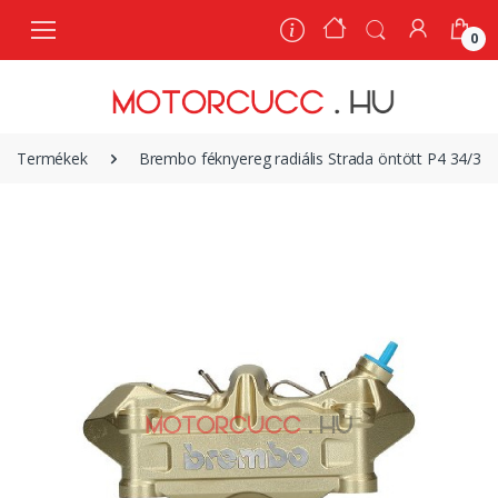
0
0
Termékek
Brembo féknyereg radiális Strada öntött P4 34/34