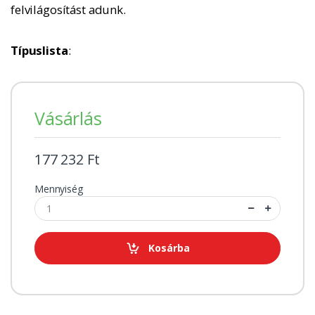
felvilágosítást adunk.
Típuslista
:
Vásárlás
177 232 Ft
Mennyiség
Kosárba