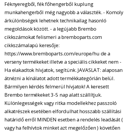
Féknyeregből, fék főhengerből kuplung
munkahengerből még nagyobb a választék. - Komoly
árkülönbségek lehetnek technikailag hasonló
megoldások között. - a legújabb Brembo
cikkszámokat felismeri a bremboparts.com
cikkszámalapú keresője:
https://www.bremboparts.com/europe/hu de a
verseny termékeket illetve a speciális cikkeket nem -
Ha elakadtok hívjatok, segítünk. JAVASLAT: alaposan
átnézni a kínálatot adott termékkategórián belül.
Bármilyen kérdés felmerül hívjatok! A keresett
Brembo termékeket 3-5 nap alatt szállítjuk.
Különlegességek vagy ritka modellekhez passzoló
alkatrészek esetében elfordulhat hosszabb szállítási
határidő erről MINDEN esetben a rendelés leadását (
vagy ha felhívtok minket azt megelőzően ) követően