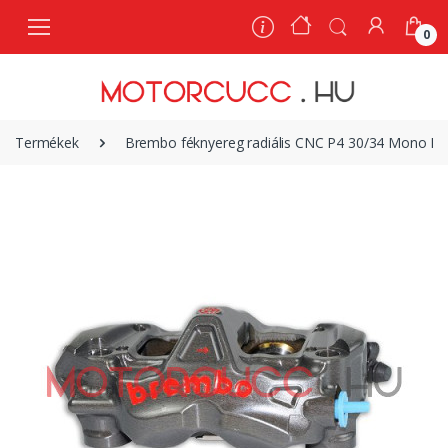
0
0
Termékek
Brembo féknyereg radiális CNC P4 30/34 Mono En