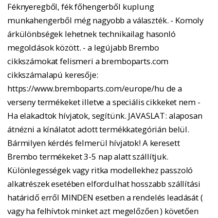
Féknyeregből, fék főhengerből kuplung
munkahengerből még nagyobb a választék. - Komoly
árkülönbségek lehetnek technikailag hasonló
megoldások között. - a legújabb Brembo
cikkszámokat felismeri a bremboparts.com
cikkszámalapú keresője:
https://www.bremboparts.com/europe/hu de a
verseny termékeket illetve a speciális cikkeket nem -
Ha elakadtok hívjatok, segítünk. JAVASLAT: alaposan
átnézni a kínálatot adott termékkategórián belül.
Bármilyen kérdés felmerül hívjatok! A keresett
Brembo termékeket 3-5 nap alatt szállítjuk.
Különlegességek vagy ritka modellekhez passzoló
alkatrészek esetében elfordulhat hosszabb szállítási
határidő erről MINDEN esetben a rendelés leadását (
vagy ha felhívtok minket azt megelőzően ) követően