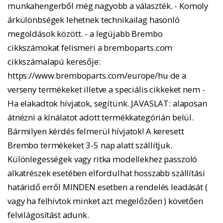
munkahengerből még nagyobb a választék. - Komoly
árkülönbségek lehetnek technikailag hasonló
megoldások között. - a legújabb Brembo
cikkszámokat felismeri a bremboparts.com
cikkszámalapú keresője:
https://www.bremboparts.com/europe/hu de a
verseny termékeket illetve a speciális cikkeket nem -
Ha elakadtok hívjatok, segítünk. JAVASLAT: alaposan
átnézni a kínálatot adott termékkategórián belül.
Bármilyen kérdés felmerül hívjatok! A keresett
Brembo termékeket 3-5 nap alatt szállítjuk.
Különlegességek vagy ritka modellekhez passzoló
alkatrészek esetében elfordulhat hosszabb szállítási
határidő erről MINDEN esetben a rendelés leadását (
vagy ha felhívtok minket azt megelőzően ) követően
felvilágosítást adunk.