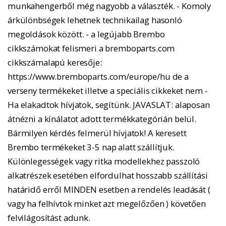
munkahengerből még nagyobb a választék. - Komoly
árkülönbségek lehetnek technikailag hasonló
megoldások között. - a legújabb Brembo
cikkszámokat felismeri a bremboparts.com
cikkszámalapú keresője:
https://www.bremboparts.com/europe/hu de a
verseny termékeket illetve a speciális cikkeket nem -
Ha elakadtok hívjatok, segítünk. JAVASLAT: alaposan
átnézni a kínálatot adott termékkategórián belül.
Bármilyen kérdés felmerül hívjatok! A keresett
Brembo termékeket 3-5 nap alatt szállítjuk.
Különlegességek vagy ritka modellekhez passzoló
alkatrészek esetében elfordulhat hosszabb szállítási
határidő erről MINDEN esetben a rendelés leadását (
vagy ha felhívtok minket azt megelőzően ) követően
felvilágosítást adunk.