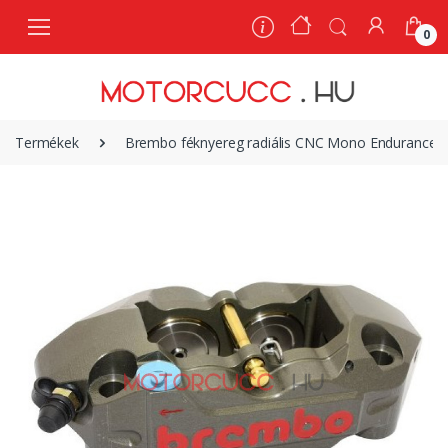
0
0
Termékek
Brembo féknyereg radiális CNC Mono Endurance P