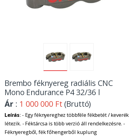
Brembo féknyereg radiális CNC
Mono Endurance P4 32/36 l
Ár
:
1 000 000 Ft
(Bruttó)
Leírás
: - Egy féknyereghez többféle fékbetét / keverék
létezik. - Féktárcsa is több verzió áll rendelkezésre. -
Féknyeregből, fék főhengerből kuplung