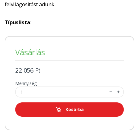
felvilágosítást adunk.
Típuslista
:
Vásárlás
22 056 Ft
Mennyiség
Kosárba