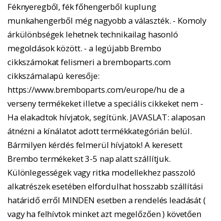
Féknyeregből, fék főhengerből kuplung
munkahengerből még nagyobb a választék. - Komoly
árkülönbségek lehetnek technikailag hasonló
megoldások között. - a legújabb Brembo
cikkszámokat felismeri a bremboparts.com
cikkszámalapú keresője:
https://www.bremboparts.com/europe/hu de a
verseny termékeket illetve a speciális cikkeket nem -
Ha elakadtok hívjatok, segítünk. JAVASLAT: alaposan
átnézni a kínálatot adott termékkategórián belül.
Bármilyen kérdés felmerül hívjatok! A keresett
Brembo termékeket 3-5 nap alatt szállítjuk.
Különlegességek vagy ritka modellekhez passzoló
alkatrészek esetében elfordulhat hosszabb szállítási
határidő erről MINDEN esetben a rendelés leadását (
vagy ha felhívtok minket azt megelőzően ) követően