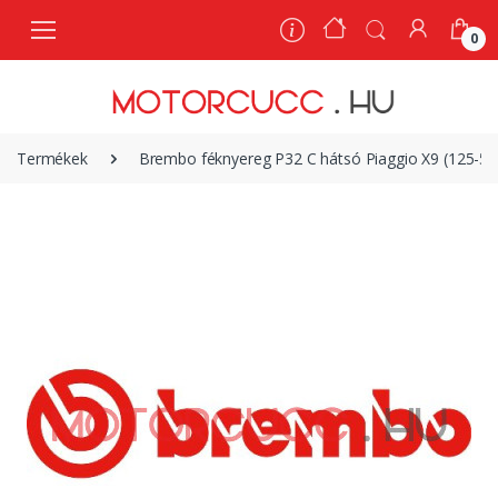
0
0
Termékek
Brembo féknyereg P32 C hátsó Piaggio X9 (125-50