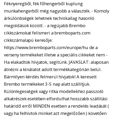
Féknyeregből, fék főhengerből kuplung
munkahengerből még nagyobb a választék. - Komoly
árkülönbségek lehetnek technikailag hasonló
megoldások között. - a legújabb Brembo
cikkszámokat felismeri a bremboparts.com
cikkszámalapú keresője:
https://www.bremboparts.com/europe/hu de a
verseny termékeket illetve a speciális cikkeket nem -
Ha elakadtok hívjatok, segítünk. JAVASLAT: alaposan
átnézni a kínálatot adott termékkategórián belül.
Bármilyen kérdés felmerül hívjatok! A keresett
Brembo termékeket 3-5 nap alatt szállítjuk.
Különlegességek vagy ritka modellekhez passzoló
alkatrészek esetében elfordulhat hosszabb szállítási
határidő erről MINDEN esetben a rendelés leadását (
vagy ha felhívtok minket azt megelőzően ) követően