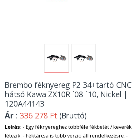
Brembo féknyereg P2 34+tartó CNC
hátsó Kawa ZX10R ´08-´10, Nickel |
120A44143
Ár
:
336 278 Ft
(Bruttó)
Leírás
: - Egy féknyereghez többféle fékbetét / keverék
létezik. - Féktárcsa is több verzió áll rendelkezésre. -