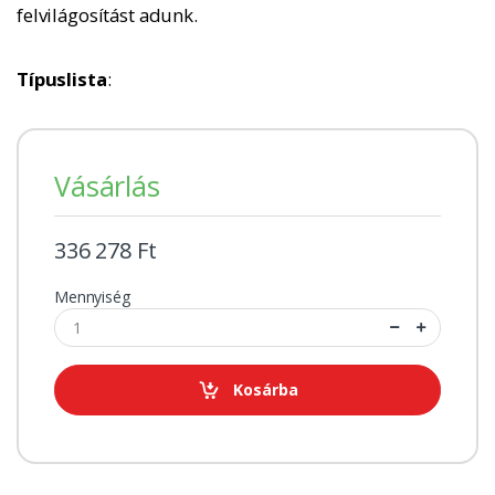
felvilágosítást adunk.
Típuslista
:
Vásárlás
336 278 Ft
Mennyiség
Kosárba