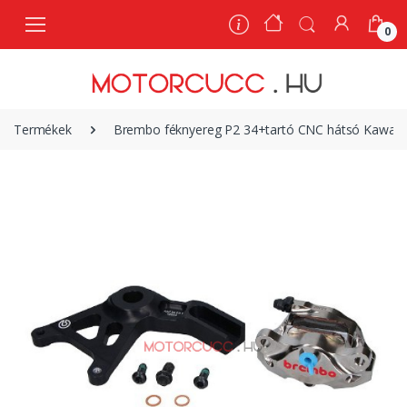
0
0
Termékek
Brembo féknyereg P2 34+tartó CNC hátsó Kawa ZX