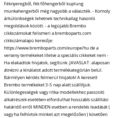
Féknyeregből, fék főhengerből kuplung
munkahengerből még nagyobb a választék. - Komoly
árkülönbségek lehetnek technikailag hasonló
megoldások között. - a legújabb Brembo
cikkszámokat felismeri a bremboparts.com
cikkszámalapú keresője:
https://www.bremboparts.com/europe/hu de a
verseny termékeket illetve a speciális cikkeket nem -
Ha elakadtok hívjatok, segítünk. JAVASLAT: alaposan
átnézni a kínálatot adott termékkategórián belül.
Bármilyen kérdés felmerül hívjatok! A keresett
Brembo termékeket 3-5 nap alatt szállítjuk.
Különlegességek vagy ritka modellekhez passzoló
alkatrészek esetében elfordulhat hosszabb szállítási
határidő erről MINDEN esetben a rendelés leadását (
vagy ha felhívtok minket azt megelőzően ) követően