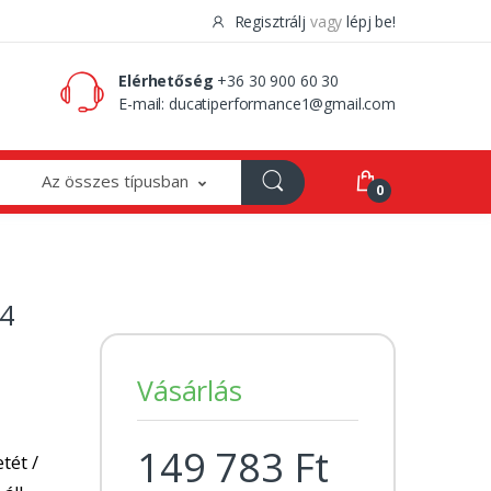
Regisztrálj
vagy
lépj be!
0 Ft
0
Elérhetőség
+36 30 900 60 30
E-mail:
ducatiperformance1@gmail.com
Az összes típusban
0
P4
Vásárlás
149 783 Ft
tét /