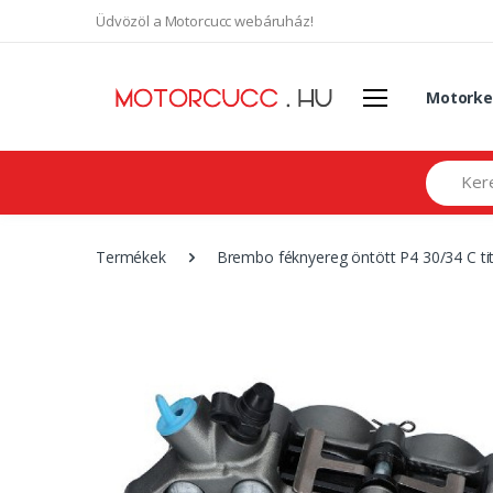
Üdvözöl a Motorcucc webáruház!
Motorke
Search
Termékek
Brembo féknyereg öntött P4 30/34 C ti