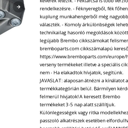
keverék létezik. - Féktárcsa is több verzió
rendelkezésre. - Féknyeregből, fék főhe
kuplung munkahengerből még nagyobb
választék. - Komoly árkülönbségek lehe
technikailag hasonló megoldások között.
legújabb Brembo cikkszámokat felismer
bremboparts.com cikkszámalapú kereső
https://www.bremboparts.com/europe/h
verseny termékeket illetve a speciális ci
nem - Ha elakadtok hívjatok, segítünk.
JAVASLAT: alaposan átnézni a kínálatot 
termékkategórián belül. Bármilyen kérd
felmerül hívjatok! A keresett Brembo
termékeket 3-5 nap alatt szállítjuk.
Különlegességek vagy ritka modellekhe
passzoló alkatrészek esetében elfordulh