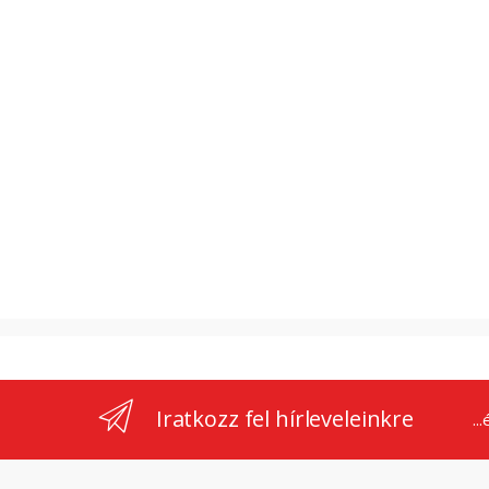
Iratkozz fel hírleveleinkre
..