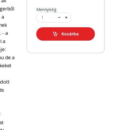
 áll
ngerből
Mennyiség
 a
tnek
 - a
Kosárba
i a
je:
u de a
kkeket
adott
és
z
at