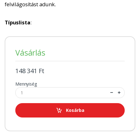
felvilágosítást adunk.
Típuslista
:
Vásárlás
148 341 Ft
Mennyiség
Kosárba