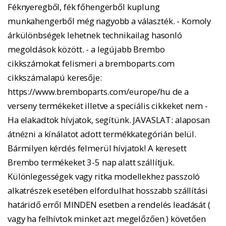
Féknyeregből, fék főhengerből kuplung
munkahengerből még nagyobb a választék. - Komoly
árkülönbségek lehetnek technikailag hasonló
megoldások között. - a legújabb Brembo
cikkszámokat felismeri a bremboparts.com
cikkszámalapú keresője:
https://www.bremboparts.com/europe/hu de a
verseny termékeket illetve a speciális cikkeket nem -
Ha elakadtok hívjatok, segítünk. JAVASLAT: alaposan
átnézni a kínálatot adott termékkategórián belül.
Bármilyen kérdés felmerül hívjatok! A keresett
Brembo termékeket 3-5 nap alatt szállítjuk.
Különlegességek vagy ritka modellekhez passzoló
alkatrészek esetében elfordulhat hosszabb szállítási
határidő erről MINDEN esetben a rendelés leadását (
vagy ha felhívtok minket azt megelőzően ) követően