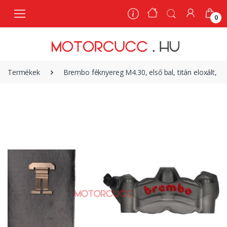
0
0
Termékek
Brembo féknyereg M4.30, első bal, titán eloxált, D