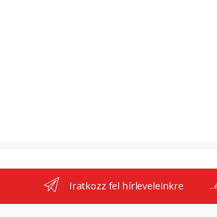
Iratkozz fel hírleveleinkre
..