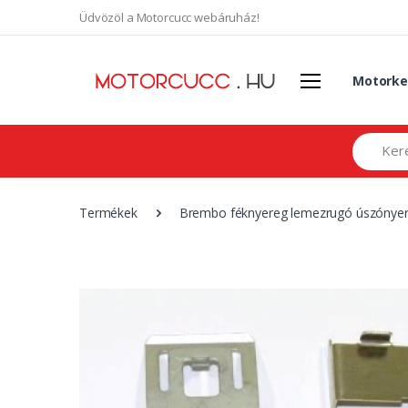
Üdvözöl a Motorcucc webáruház!
Motorke
Search
Termékek
Brembo féknyereg lemezrugó úszónyer