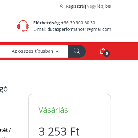
Regisztrálj
vagy
lépj be!
0 Ft
0
Elérhetőség
+36 30 900 60 30
E-mail:
ducatiperformance1@gmail.com
Az összes típusban
0
gó
Vásárlás
3 253 Ft
tét /