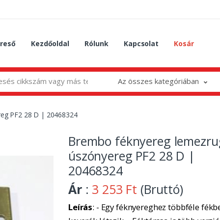
reső
Kezdőoldal
Rólunk
Kapcsolat
Kosár
Az összes kategóriában
eg PF2 28 D | 20468324
Brembo féknyereg lemezru
úszónyereg PF2 28 D |
20468324
Ár
:
3 253 Ft
(Bruttó)
Leírás
: - Egy féknyereghez többféle fékbe