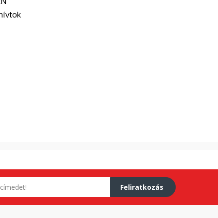
EN
hívtok
Feliratkozás