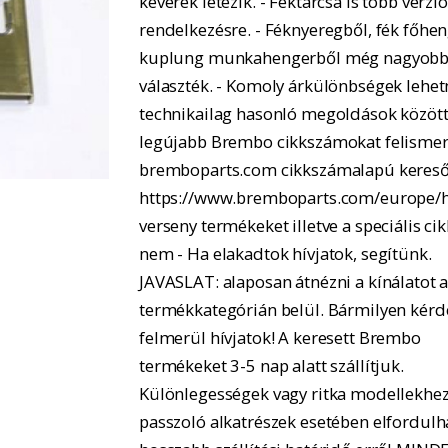
keverék létezik. - Féktárcsa is több verzió
rendelkezésre. - Féknyeregből, fék főhe
kuplung munkahengerből még nagyobb
választék. - Komoly árkülönbségek lehe
technikailag hasonló megoldások között.
legújabb Brembo cikkszámokat felismer
bremboparts.com cikkszámalapú kereső
https://www.bremboparts.com/europe/h
verseny termékeket illetve a speciális ci
nem - Ha elakadtok hívjatok, segítünk.
JAVASLAT: alaposan átnézni a kínálatot 
termékkategórián belül. Bármilyen kérd
felmerül hívjatok! A keresett Brembo
termékeket 3-5 nap alatt szállítjuk.
Különlegességek vagy ritka modellekhe
passzoló alkatrészek esetében elfordulh