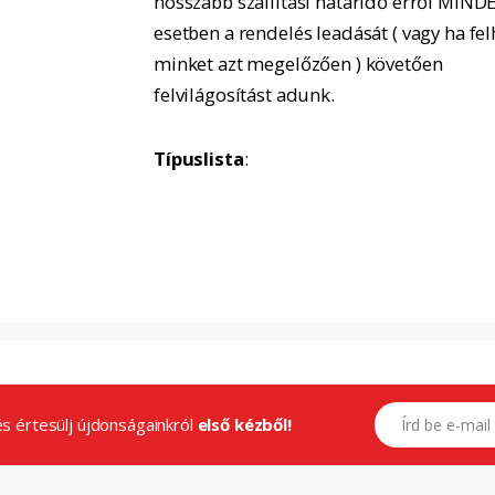
hosszabb szállítási határidő erről MIND
esetben a rendelés leadását ( vagy ha fel
minket azt megelőzően ) követően
felvilágosítást adunk.
Típuslista
:
E-mail címed
.és értesülj újdonságainkról
első kézből!