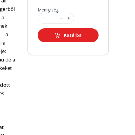
 áll
ngerből
Mennyiség
 a
tnek
 - a
Kosárba
i a
je:
u de a
kkeket
adott
és
z
at